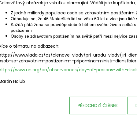
Celosvětový obrázek je vskutku alarmující. Věděli jste kupříkladu, 
Z jedné miliardy populace osob se zdravotním postižením 
Odhaduje se, že 46 % starších lidí ve věku 60 let a více jsou lid
Každá pátá žena se pravděpodobně během svého života setká s po
postižením
Osoby se zdravotním postižením na světě patří mezi nejvíce z
Více o tématu na odkazech:
https://www.vlada.cz/cz/clenove-vlady/pri-uradu-vlady/jiri-di
osob-se-zdravotnim-postizenim--pripomina-ministr-dienstbier
https://www.un.org/en/observances/day-of-persons-with-disabi
Martin Holub
PŘEDCHOZÍ ČLÁNEK