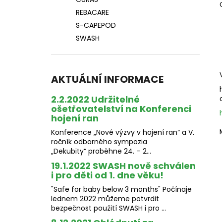
l
REBACARE
S-CAPEPOD
SWASH
AKTUÁLNÍ INFORMACE
2.2.2022 Udržitelné
ošetřovatelství na Konferenci
hojení ran
Konference „Nové výzvy v hojení ran“ a V.
ročník odborného sympozia
„Dekubity“ proběhne 24. – 2...
19.1.2022 SWASH nově schválen
i pro děti od 1. dne věku!
"Safe for baby below 3 months" Počínaje
lednem 2022 můžeme potvrdit
bezpečnost použití SWASH i pro ...