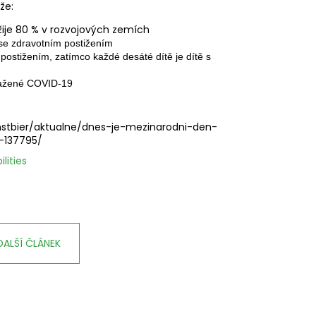
že:
žije 80 % v rozvojových zemích
é se zdravotním postižením
stižením, zatímco každé desáté dítě je dítě s
asažené COVID-19
enstbier/aktualne/dnes-je-mezinarodni-den-
-137795/
lities
DALŠÍ ČLÁNEK