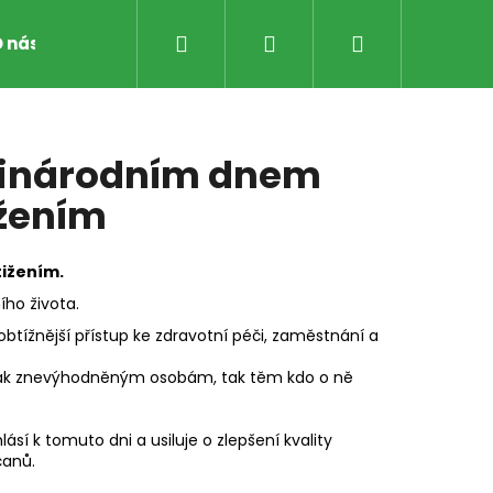
Hledat
Přihlášení
Nákupní
 nás
Reference
Značky
košík
ezinárodním dnem
ižením
tižením.
ho života.
btížnější přístup ke zdravotní péči, zaměstnání a
 jak znevýhodněným osobám, tak těm kdo o ně
sí k tomuto dni a usiluje o zlepšení kvality
čanů.