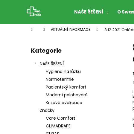
K
Přejít
na
o
NAŠE ŘEŠENÍ
O Swa
obsah
Zpět
Zpět
š
do
do
í
Domů
AKTUÁLNÍ INFORMACE
8.12.2021 Ohlé
k
obchodu
obchodu
P
o
Kategorie
Přeskočit
s
kategorie
t
NAŠE ŘEŠENÍ
r
Hygiena na lůžku
a
Normotermie
n
Pacientský komfort
n
Moderní polohování
í
Krizová evakuace
p
Značky
a
Care Comfort
n
CLIMADRAPE
e
CURAS