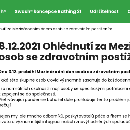
sh®
Swash® koncepce Bathing 21
Udržitelnost
O
dnutí za Mezinárodním dnem osob se zdravotním postižením
Co potřebujete najít?
8.12.2021 Ohlédnutí za M
osob se zdravotním post
HLEDAT
Dne 3.12. proběhl Mezinárodní den osob se zdravotním pos
Doporučujeme
Také této skupině osob Covid významně zasahuje do každodenní
I za normálních okolností mají osoby se specifickými potřebami o
k zapojení se do společnosti.
Přetrvávající pandemie bohužel dále prohlubuje tento problém
pečují.
Nejen my, ale mnoho odborníků, poskytovatelů péče a firem se hlá
života a významnější integraci našich znevýhodněných spoluob