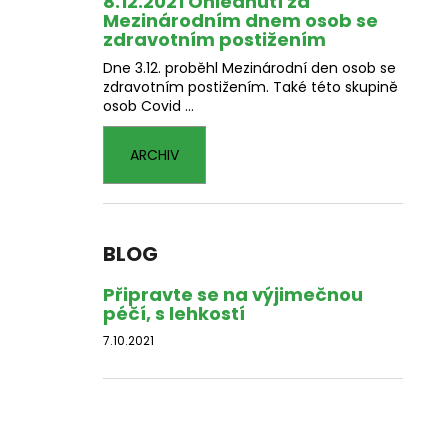
8.12.2021 Ohlédnutí za
Mezinárodním dnem osob se
zdravotním postižením
Dne 3.12. proběhl Mezinárodní den osob se
zdravotním postižením. Také této skupině
osob Covid ...
ARCHIV
BLOG
Připravte se na výjimečnou
péčí, s lehkostí
7.10.2021