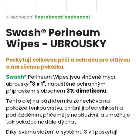
a
j
Průměrné
4 hodnocení
Podrobnosti hodnocení
í
hodnocení
Swash® Perineum
produktu
t
je
?
Wipes - UBROUSKY
4,3
z
5
hvězdiček.
Poskytují celkovou péči a ochranu pro citlivou
a narušenou pokožku.
HLEDAT
Swash®
Perineum Wipes jsou vlhčené mycí
ubrousky
"3 v 1",
napuštěné ochranným
přípravkem s obsahem
3% dimetikonu.
D
Tento olej na bázi křemíku zanechává na
o
pokožce tenkou vrstvu, chrání ji před vlhkostí a
p
podrážděním, přičemž je neokluzivní, a umožňuje
o
tak pokožce nadále dýchat.
r
u
Díky svému složení a systému 3 v 1 poskytují