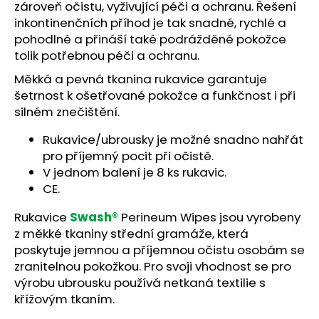
č
zároveň očistu, vyživující péči a ochranu. Řešení
u
inkontinenčních příhod je tak snadné, rychlé a
j
pohodlné a přináší také podrážděné pokožce
e
tolik potřebnou péči a ochranu.
m
Měkká a pevná tkanina rukavice garantuje
e
šetrnost k ošetřované pokožce a funkčnost i při
silném znečištění.
Rukavice/ubrousky je možné snadno nahřát
pro příjemný pocit při očistě.
V jednom balení je 8 ks rukavic.
CE.
Rukavice
Swash®
Perineum Wipes jsou vyrobeny
z měkké tkaniny střední gramáže, která
poskytuje jemnou a příjemnou očistu osobám se
zranitelnou pokožkou. Pro svoji vhodnost se pro
výrobu ubrousku používá netkaná textilie s
křížovým tkaním.