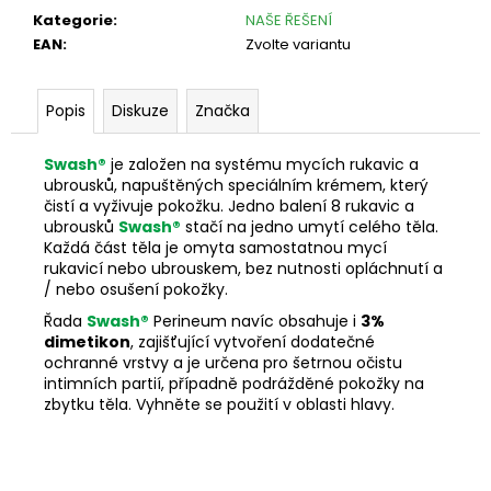
Kategorie
:
NAŠE ŘEŠENÍ
EAN
:
Zvolte variantu
Popis
Diskuze
Značka
Swash®
je založen na systému mycích rukavic a
ubrousků, napuštěných speciálním krémem, který
čistí a vyživuje pokožku. Jedno balení 8 rukavic a
ubrousků
Swash®
stačí na jedno umytí celého těla.
Každá část těla je omyta samostatnou mycí
rukavicí nebo ubrouskem, bez nutnosti opláchnutí a
/ nebo osušení pokožky.
Řada
Swash®
Perineum navíc obsahuje i
3%
dimetikon
, zajišťující vytvoření dodatečné
ochranné vrstvy a je určena pro šetrnou očistu
intimních partií, případně podrážděné pokožky na
zbytku těla. Vyhněte se použití v oblasti hlavy.