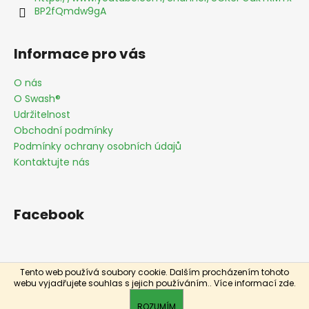
BP2fQmdw9gA
Informace pro vás
O nás
O Swash®
Udržitelnost
Obchodní podmínky
Podmínky ochrany osobních údajů
Kontaktujte nás
Facebook
Tento web používá soubory cookie. Dalším procházením tohoto
Vytvořil Shoptet
webu vyjadřujete souhlas s jejich používáním.. Více informací
zde
.
Copyright 2026
Pro péči
. Všechna práva vyhrazena.
ROZUMÍM