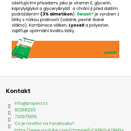
ošetřujícími přísadami, jako je vitamin E, glycerin,
kaprylylglykol a glycerylkrylát
a chrání ji před dalším
podráždením
(3% dimetikon
).
Swash®
je vyroben z
látky s nízkou prašností (odolné, pevně tkané
vlákno). Kombinace vláken,
Lyocell
a polyester,
zajišťuje optimální kvalitu látky.
Z
á
Kontakt
p
a
info
@
propeci.cz
t
602682313
í
730875555
Co je nového na Facebooku?
https://www.youtube.com/channel/UCK6PGukTRMYx