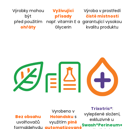
Výrobky mohou
Vyživující
Výroba v prostředí
být
přísady
čisté místnosti
před použitím
např. vitamín E a
garantující vysokou
ohřáty
Glycerin
kvalitu produktu
Trixotric®
:
Vyrobeno v
vylepšené složení,
Bez obsahu
Holandsku
s
exkluzivně u
uvolňovačů
využitím
plně
Swash®Perineum+
formaldehydu
automatizované