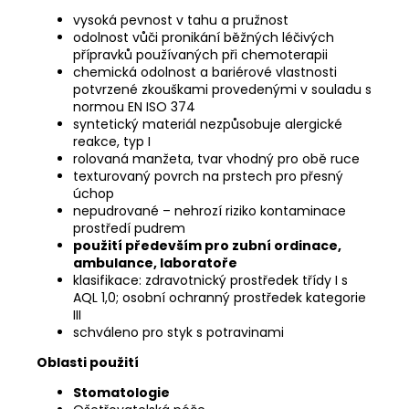
vysoká pevnost v tahu a pružnost
odolnost vůči pronikání běžných léčivých
přípravků používaných při chemoterapii
chemická odolnost a bariérové vlastnosti
potvrzené zkouškami provedenými v souladu s
normou EN ISO 374
syntetický materiál nezpůsobuje alergické
reakce, typ I
rolovaná manžeta, tvar vhodný pro obě ruce
texturovaný povrch na prstech pro přesný
úchop
nepudrované – nehrozí riziko kontaminace
prostředí pudrem
použití především pro zubní ordinace,
ambulance, laboratoře
klasifikace: zdravotnický prostředek třídy I s
AQL 1,0; osobní ochranný prostředek kategorie
III
schváleno pro styk s potravinami
Oblasti použití
Stomatologie