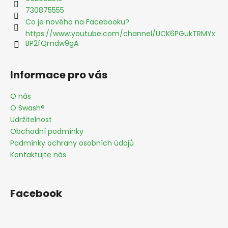
í
730875555
Co je nového na Facebooku?
https://www.youtube.com/channel/UCK6PGukTRMYx
BP2fQmdw9gA
Informace pro vás
O nás
O Swash®
Udržitelnost
Obchodní podmínky
Podmínky ochrany osobních údajů
Kontaktujte nás
Facebook