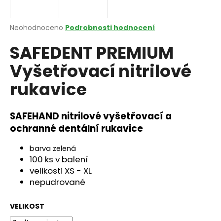
a
j
Průměrné
Neohodnoceno
Podrobnosti hodnocení
í
hodnocení
SAFEDENT PREMIUM
produktu
t
je
?
Vyšetřovací nitrilové
0,0
z
rukavice
5
hvězdiček.
SAFEHAND nitrilové vyšetřovací a
HLEDAT
ochranné dentální rukavice
barva zelená
D
100 ks v balení
o
velikosti XS - XL
p
nepudrované
o
r
VELIKOST
u