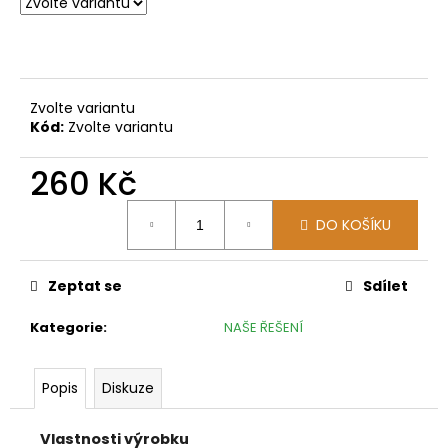
č
u
j
e
m
Zvolte variantu
e
Kód:
Zvolte variantu
260 Kč
Měrná
DO KOŠÍKU
cena:
Zeptat se
Sdílet
Kategorie
:
NAŠE ŘEŠENÍ
Popis
Diskuze
Vlastnosti výrobku