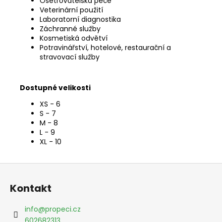
Ošetřovatelská péče
Veterinární použití
Laboratorní diagnostika
Záchranné služby
Kosmetiská odvětví
Potravinářství, hotelové, restaurační a
stravovací služby
Dostupné velikosti
XS - 6
S - 7
M - 8
L - 9
XL - 10
Z
á
Kontakt
p
a
info
@
propeci.cz
t
602682313