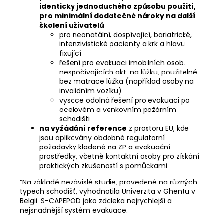
identicky jednoduchého způsobu použití,
pro minimální dodatečné nároky na další
školení uživatelů
pro neonatální, dospívající, bariatrické,
intenzivistické pacienty a krk a hlavu
fixující
řešení pro evakuaci imobilních osob,
nespočívajících akt. na lůžku, použitelné
bez matrace lůžka (například osoby na
invalidním vozíku)
vysoce odolná řešení pro evakuaci po
ocelovém a venkovním požárním
schodišti
na vyžádání reference
z prostoru EU, kde
jsou aplikovány obdobné regulatorní
požadavky kladené na ZP a evakuační
prostředky, včetně kontaktní osoby pro získání
praktických zkušeností s pomůckami
“Na základě nezávislé studie, provedené na různých
typech schodišť, vyhodnotila Univerzita v Ghentu v
Belgii S-CAPEPOD jako zdaleka nejrychlejší a
nejsnadnější systém evakuace.