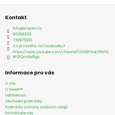
Z
á
Kontakt
p
a
info
@
propeci.cz
t
602682313
í
730875555
Co je nového na Facebooku?
https://www.youtube.com/channel/UCK6PGukTRMYx
BP2fQmdw9gA
Informace pro vás
O nás
O Swash®
Udržitelnost
Obchodní podmínky
Podmínky ochrany osobních údajů
Kontaktujte nás