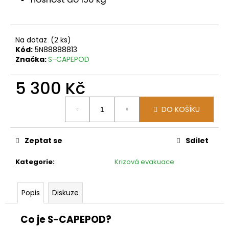
č
u
j
e
Na dotaz
(2 ks)
m
Kód:
5N88888813
e
Značka:
S-CAPEPOD
5 300 Kč
Měrná
DO KOŠÍKU
cena:
Zeptat se
Sdílet
Kategorie
:
Krizová evakuace
Popis
Diskuze
Co je S-CAPEPOD?