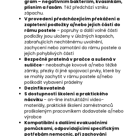
gram – negativním bakteriím, kvasinkám,
plísním a řasám
. Též předchází vzniku
zápachu.
V provedení předcházejícím překážení a
zapletení podložky a/nebo jejích částí do
rámu postele
– popruhy a další volné části
podložky jsou uloženy v úložných kapsách,
zabraňujících nechtěnému uvolnění,
zachycení nebo zamotání do rámu postele a
jejích pohyblivých částí
Bezpečně pratelná v pračce a sušená v
sušičce
– neobsahuje kovové a/nebo těžké
zámky, přezky či jiné spojovací prvky, které by
se mohly zachytit v rámu postele a/nebo
poškodit vybavení prádelny
Dezinfikovatelná
S dostupností školení a praktického
nácviku
– on-line instruktážní video-
materiály, praktické školení zaměstnanců
proškoleným pracovníkem dodavatele a/nebo
výrobce
Kompatibilní s dalšími evakuačními
pomůckami, odpovídajícími specifickým
potřebám nemocnic, při zachování