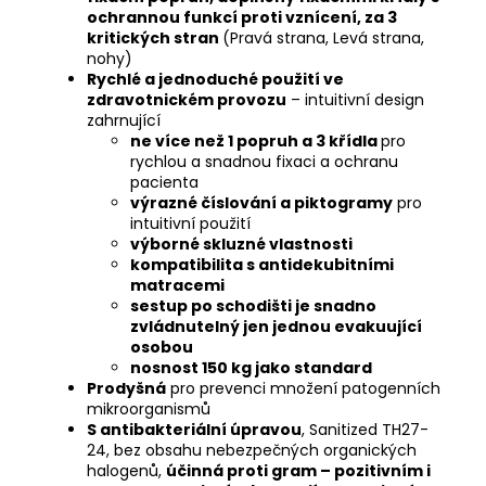
ochrannou funkcí proti vznícení, za 3
kritických stran
(Pravá strana, Levá strana,
nohy)
Rychlé a jednoduché použití ve
zdravotnickém provozu
– intuitivní design
zahrnující
ne více než 1 popruh a 3 křídla
pro
rychlou a snadnou fixaci a ochranu
pacienta
výrazné číslování a piktogramy
pro
intuitivní použití
výborné skluzné vlastnosti
kompatibilita s antidekubitními
matracemi
sestup po schodišti je snadno
zvládnutelný jen jednou evakuující
osobou
nosnost 150 kg jako standard
Prodyšná
pro prevenci množení patogenních
mikroorganismů
S antibakteriální úpravou
, Sanitized TH27-
24, bez obsahu nebezpečných organických
halogenů,
účinná proti gram – pozitivním i