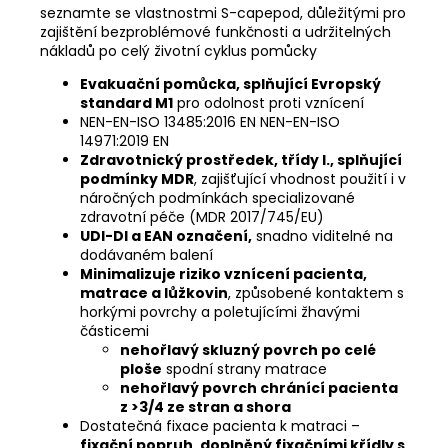
seznamte se vlastnostmi S-capepod, důležitými pro
zajištění bezproblémové funkčnosti a udržitelných
nákladů po celý životní cyklus pomůcky
Evakuační pomůcka, splňující Evropský
standard M1
pro odolnost proti vznícení
NEN-EN-ISO 13485:2016 EN NEN-EN-ISO
14971:2019 EN
Zdravotnický prostředek, třídy I., splňující
podmínky MDR
, zajišťující vhodnost použití i v
náročných podmínkách specializované
zdravotní péče (MDR 2017/745/EU)
UDI-DI a EAN označení,
snadno viditelné na
dodávaném balení
Minimalizuje riziko vznícení pacienta,
matrace a lůžkovin
, způsobené kontaktem s
horkými povrchy a poletujícími žhavými
částicemi
nehořlavý skluzný povrch po celé
ploše
spodní strany matrace
nehořlavý povrch chránící pacienta
z >3/4 ze stran a shora
Dostatečná fixace pacienta k matraci –
fixační popruh, doplněný fixačními křídly s