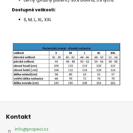
Lemy (pružný patent) 95% bavlna, 5% lycra.
Dostupné velikosti:
S, M, L, XL, XXL
Z
á
Kontakt
p
a
info
@
propeci.cz