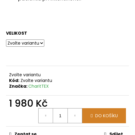
č
u
j
e
m
e
VELIKOST
Zvolte variantu
Kód:
Zvolte variantu
Značka:
CharitTEX
1 980 Kč
Měrná
DO KOŠÍKU
cena:
Zeptat se
Sdílet