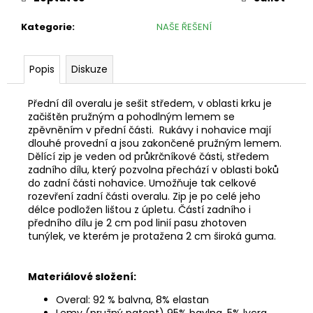
Kategorie
:
NAŠE ŘEŠENÍ
Popis
Diskuze
Přední díl overalu je sešit středem, v oblasti krku je
začištěn pružným a pohodlným lemem se
zpěvněním v přední části. Rukávy i nohavice mají
dlouhé provední a jsou zakončené pružným lemem.
Dělící zip je veden od průkrčníkové části, středem
zadního dílu, který pozvolna přechází v oblasti boků
do zadní části nohavice. Umožňuje tak celkové
rozevření zadní části overalu. Zip je po celé jeho
délce podložen lištou z úpletu. Částí zadního i
předního dílu je 2 cm pod linií pasu zhotoven
tunýlek, ve kterém je protažena 2 cm široká guma.
Materiálové složení:
Overal: 92 % balvna, 8% elastan