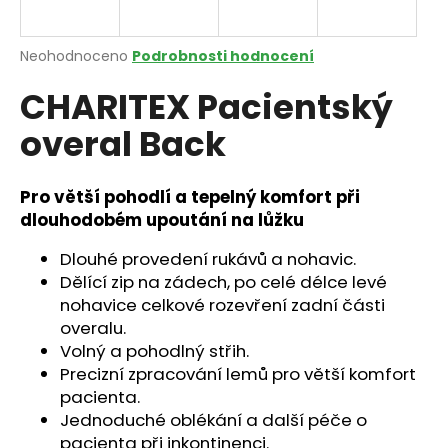
a
j
Průměrné
Neohodnoceno
Podrobnosti hodnocení
í
hodnocení
CHARITEX Pacientský
produktu
t
je
?
overal Back
0,0
z
5
hvězdiček.
Pro větší pohodlí a tepelný komfort při
dlouhodobém upoutání na lůžku
HLEDAT
Dlouhé provedení rukávů a nohavic.
Dělící zip na zádech, po celé délce levé
nohavice celkové rozevření zadní části
D
overalu.
o
Volný a pohodlný střih.
p
Precizní zpracování lemů pro větší komfort
o
pacienta.
r
Jednoduché oblékání a další péče o
u
pacienta při inkontinenci.