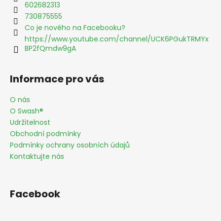
t
602682313
í
730875555
Co je nového na Facebooku?
https://www.youtube.com/channel/UCK6PGukTRMYx
BP2fQmdw9gA
Informace pro vás
O nás
O Swash®
Udržitelnost
Obchodní podmínky
Podmínky ochrany osobních údajů
Kontaktujte nás
Facebook